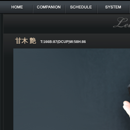
HOME
COMPANION
SCHEDULE
SYSTEM
甘木 艶
T:166B:87(DCUP)W:58H:86