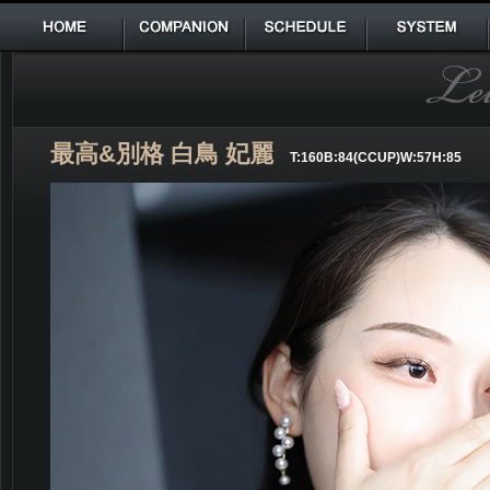
HOME
COMPANION
SCHEDULE
SYSTEM
最高&別格 白鳥 妃麗
T:160B:84(CCUP)W:57H:85